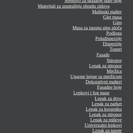
Sredstvo za skidanje stare boje
Materijali za unutrašnju obradu zidova
Mašinski malter
Glet masa
Gips
Masa za ispunu gips ploča
Podloga
Poludisperzije
Disperzije
Toneri
Fasade
Stiropor
Lepak za stiropor
Mrežica
Ugaone lajsne sa mrežicom
Dekorativni malteri
Fasadne boje
Lepkovi i fug mase
Lepak za drvo
Lepak za parket
Lepak za keramiku
Lepak za stiropor
Lepak za miševe
Univerzalni lepkovi
Lepak za tapete