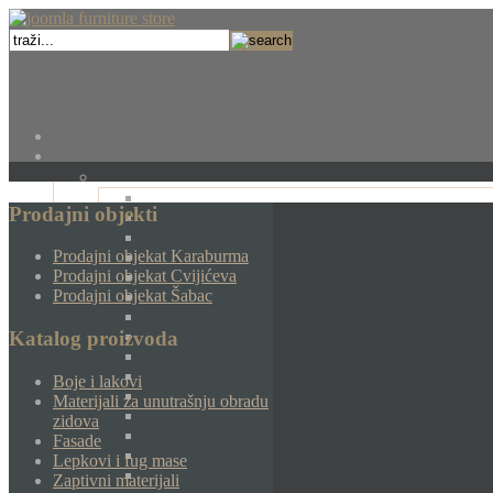
Prodajni objekti
Prodajni objekat Karaburma
Prodajni objekat Cvijićeva
Prodajni objekat Šabac
Katalog proizvoda
Boje i lakovi
Materijali za unutrašnju obradu
zidova
Fasade
Lepkovi i fug mase
Zaptivni materijali