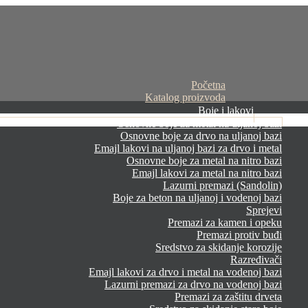
Početna
Katalog proizvoda
Boje i lakovi
Osnovne boje za metal na uljanoj bazi
Osnovne boje za drvo na uljanoj bazi
Emajl lakovi na uljanoj bazi za drvo i metal
Osnovne boje za metal na nitro bazi
Emajl lakovi za metal na nitro bazi
Lazurni premazi (Sandolin)
Boje za beton na uljanoj i vodenoj bazi
Sprejevi
Premazi za kamen i opeku
Premazi protiv buđi
Sredstvo za skidanje korozije
Razređivači
Emajl lakovi za drvo i metal na vodenoj bazi
Lazurni premazi za drvo na vodenoj bazi
Premazi za zaštitu drveta