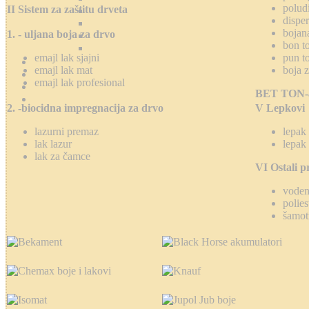
poludi
II Sistem za zaštitu drveta
dispe
bojan
1. - uljana boja za drvo
bon to
emajl lak sjajni
pun t
emajl lak mat
boja 
emajl lak profesional
BET TON-ak
2. -biocidna impregnacija za drvo
V Lepkovi
lazurni premaz
lepak 
lak lazur
lepak 
lak za čamce
VI Ostali p
voden
polies
šamot