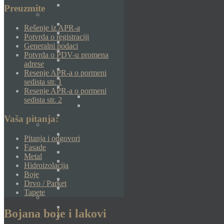
Preuzmite
Rešenje iz APR-a
Potvrda o registraciji
Generalni podaci
Potvrda o PDV-u promena
adrese
Resenje APR-a o pormeni
sedista str. 1
Resenje APR-a o pormeni
sedista str. 2
Vaša pitanja:
Pitanja i odgovori
Fasade
Metal
Hidroizolacija
Boje
Drvo / Parket
Tapete
Bojana boje i lakovi