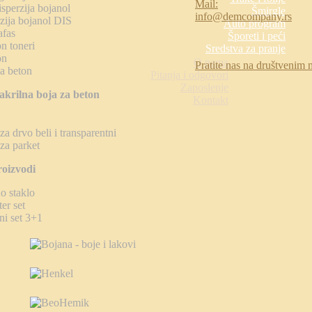
Mail:
sperzija bojanol
Šmirgle
info@demcompany.rs
rzija bojanol DIS
Auto program
afas
Šporeti i peći
n toneri
Sredstva za pranje
on
O nama
Pratite nas na društvenim
za beton
Pitanja i odgovori
Zaposlenje
rilna boja za beton
Kontakt
za drvo beli i transparentni
za parket
roizvodi
o staklo
ter set
ni set 3+1