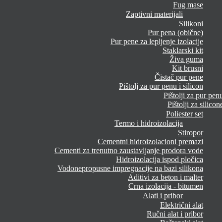
Fug mase
Zaptivni materijali
Silikoni
Pur pena (obične)
Pur pene za lepljenje izolacije
Staklarski kit
Živa guma
Kit brusni
Čistač pur pene
Pištolj za pur penu i silicon
Pištolji za pur pen
Pištolji za silicon
Poliester set
Termo i hidroizolacija
Stiropor
Cementni hidroizolacioni premazi
Cementi za trenutno zaustavljanje prodora vode
Hidroizolacija ispod pločica
Vodonepropusne impregnacije na bazi silikona
Aditivi za beton i malter
Crna izolacija - bitumen
Alati i pribor
Električni alat
Ručni alat i pribor