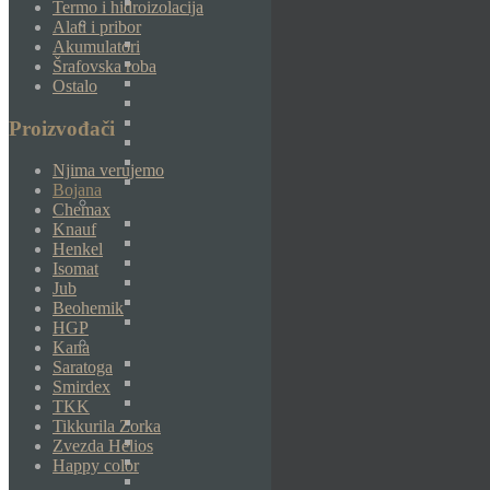
Termo i hidroizolacija
Alati i pribor
Akumulatori
Šrafovska roba
Ostalo
Proizvođači
Njima verujemo
Bojana
Chemax
Knauf
Henkel
Isomat
Jub
Beohemik
HGP
Kana
Saratoga
Smirdex
TKK
Tikkurila Zorka
Zvezda Helios
Happy color