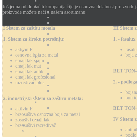
Još jedna od domaćih kompanija čije je osnovna delatnost proizvodnja 
proizvode možete naći u našem asortimanu:
I Sistem za zaštitu metala
III Sistem 
1. Sistem za široku potrošnju:
1. - fasalu
aktivin F
fasal
osnovna boja za metal
boja 
emajl lak sjajni
emajl lak mat
BET TON-ak
emajl lak antik
emajl lak profesional
2. - podlog
razređivač plus
bojan
pun t
2. industrijski sistem za zaštiru metala:
BET TON-ak
aktivin F
brzosušiva osnovna boja za metal
IV Sistem z
zosušivi emajl lak
brzosušivi razređivač
antini
podlo