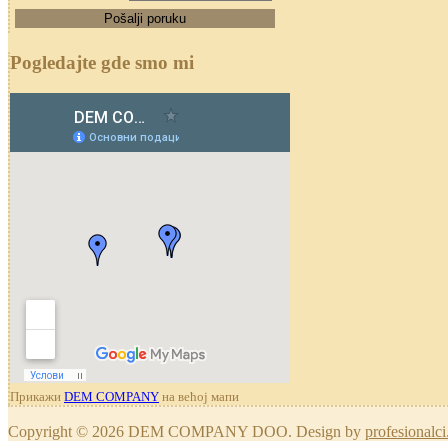
Pogledajte gde smo mi
Прикажи
DEM COMPANY
на већој мапи
Copyright © 2026 DEM COMPANY DOO. Design by
profesionalci