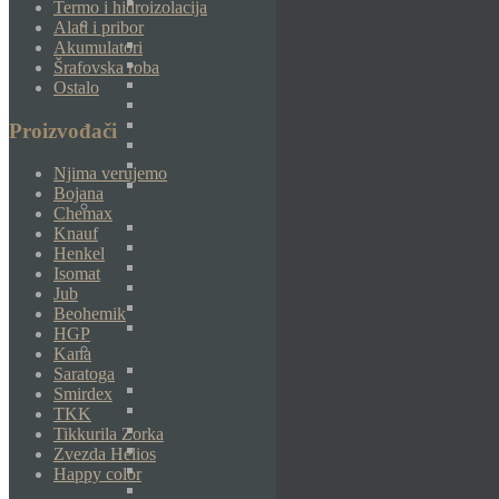
Termo i hidroizolacija
Alati i pribor
Akumulatori
Šrafovska roba
Ostalo
Proizvođači
Njima verujemo
Bojana
Chemax
Knauf
Henkel
Isomat
Jub
Beohemik
HGP
Kana
Saratoga
Smirdex
TKK
Tikkurila Zorka
Zvezda Helios
Happy color