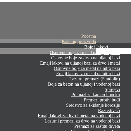
Početna
Katalog proizvoda
Boje i lakovi
Osnovne boje za metal na uljanoj bazi
Osnovne boje za drvo na uljanoj bazi
Emajl lakovi na uljanoj bazi za drvo i metal
Osnovne boje za metal na nitro bazi
Emajl lakovi za metal na nitro bazi
Lazurni premazi (Sandolin)
Boje za beton na uljanoj i vodenoj bazi
Sprejevi
Premazi za kamen i opeku
Premazi protiv buđi
Sredstvo za skidanje korozije
Razređivači
Emajl lakovi za drvo i metal na vodenoj bazi
Lazurni premazi za drvo na vodenoj bazi
Premazi za zaštitu drveta