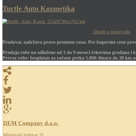
Turtle Auto Kozmetika
Detalji o proizvodu
Prodavac zadržava pravo promene cena. Pre kupovine cene prov
Prodaja robe na odloženo od 3 do 9 meseci čekovima građana i k
Prevoz robe: besplatan za račune preko 5.000 dinara do 30 km 
DEM Company d.o.o.
Mirijevski bulevar 31