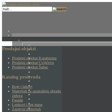
Prodajni objekti
Prodajni objekat Karaburma
Prodajni objekat Cvijićeva
Prodajni objekat Šabac
Katalog proizvoda
Boje i lakovi
Materijali za unutrašnju obradu
zidova
Fasade
Lepkovi i fug mase
Zaptivni materijali