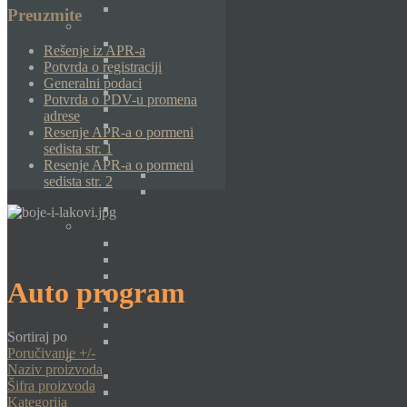
Preuzmite
Rešenje iz APR-a
Potvrda o registraciji
Generalni podaci
Potvrda o PDV-u promena
adrese
Resenje APR-a o pormeni
sedista str. 1
Resenje APR-a o pormeni
sedista str. 2
Auto program
Sortiraj po
Poručivanje +/-
Naziv proizvoda
Šifra proizvoda
Kategorija