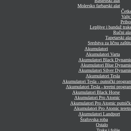
Baštenski alat
Molersko farbarski alat
Četk
Valjc
Pribo
Lepljive i bandaž trak
Ručni ala
Tapetarski ala
Sredstva za ličnu zaštit
Akumulatori
Akumulatori Varta
Akumulatori Black Dynami
Akumulatori Blue Dynami
Akumulatori Silver Dynami
Akumulatori Tesla
Akumulatori Tesla - putnički progra
Akumulatori Tesla - teretni progra
Akumulatori Black Horse
Akumulatori Pro Atomic
Akumulatori Pro Atomic putničk
Akumulatori Pro Atomic teretn
Akumulatori Landport
Šrafovska roba
Ostalo
Trake i folije