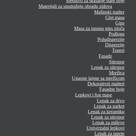
Sredstvo za skidanje stare boje
Materijali za unutrašnju obradu zidova
Mašinski malter
Glet masa
Gips
Masa za ispunu gips ploča
Podloga
Poludisperzije
Disperzije
Toneri
Fasade
Stiropor
Lepak za stiropor
Mrežica
Ugaone lajsne sa mrežicom
Dekorativni malteri
Fasadne boje
Lepkovi i fug mase
Lepak za drvo
Lepak za parket
Lepak za keramiku
Lepak za stiropor
Lepak za miševe
Univerzalni lepkovi
Lepak za tapete