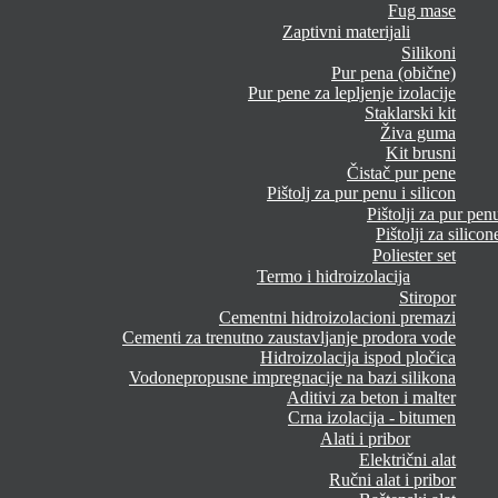
Fug mase
Zaptivni materijali
Silikoni
Pur pena (obične)
Pur pene za lepljenje izolacije
Staklarski kit
Živa guma
Kit brusni
Čistač pur pene
Pištolj za pur penu i silicon
Pištolji za pur pen
Pištolji za silicon
Poliester set
Termo i hidroizolacija
Stiropor
Cementni hidroizolacioni premazi
Cementi za trenutno zaustavljanje prodora vode
Hidroizolacija ispod pločica
Vodonepropusne impregnacije na bazi silikona
Aditivi za beton i malter
Crna izolacija - bitumen
Alati i pribor
Električni alat
Ručni alat i pribor