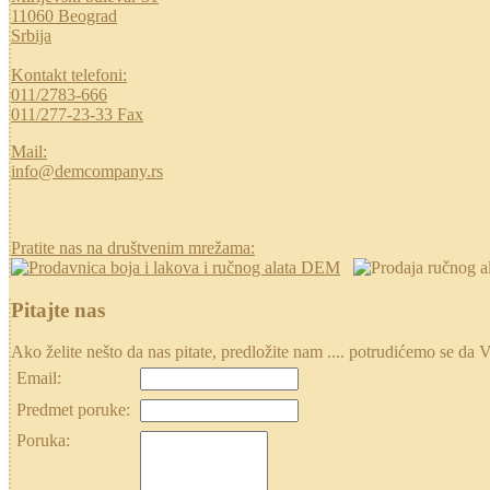
11060 Beograd
Srbija
Kontakt telefoni:
011/2783-666
011/277-23-33 Fax
Mail:
info@demcompany.rs
Pratite nas na društvenim mrežama:
Pitajte nas
Ako želite nešto da nas pitate, predložite nam .... potrudićemo se
Email:
Predmet poruke:
Poruka: