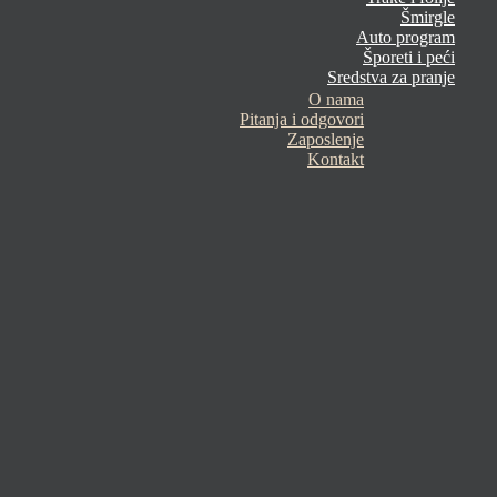
Šmirgle
Auto program
Šporeti i peći
Sredstva za pranje
O nama
Pitanja i odgovori
Zaposlenje
Kontakt