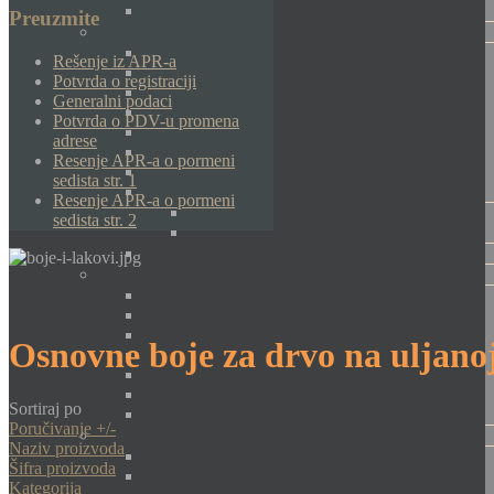
Preuzmite
Rešenje iz APR-a
Potvrda o registraciji
Generalni podaci
Potvrda o PDV-u promena
adrese
Resenje APR-a o pormeni
sedista str. 1
Resenje APR-a o pormeni
sedista str. 2
Osnovne boje za drvo na uljanoj
Sortiraj po
Poručivanje +/-
Naziv proizvoda
Šifra proizvoda
Kategorija