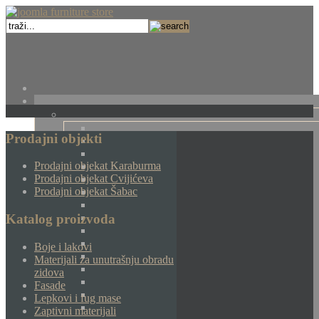
Prodajni objekti
Prodajni objekat Karaburma
Prodajni objekat Cvijićeva
Prodajni objekat Šabac
Katalog proizvoda
Boje i lakovi
Materijali za unutrašnju obradu
zidova
Fasade
Lepkovi i fug mase
Zaptivni materijali