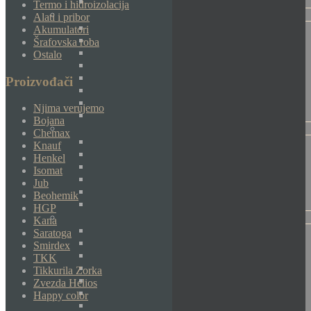
Termo i hidroizolacija
Alati i pribor
Akumulatori
Šrafovska roba
Ostalo
Proizvođači
Njima verujemo
Bojana
Chemax
Knauf
Henkel
Isomat
Jub
Beohemik
HGP
Kana
Saratoga
Smirdex
TKK
Tikkurila Zorka
Zvezda Helios
Happy color