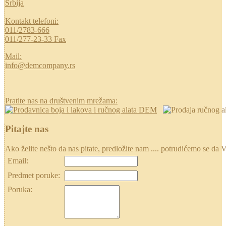
Srbija
Kontakt telefoni:
011/2783-666
011/277-23-33 Fax
Mail:
info@demcompany.rs
Pratite nas na društvenim mrežama:
Pitajte nas
Ako želite nešto da nas pitate, predložite nam .... potrudićemo se
Email:
Predmet poruke:
Poruka: