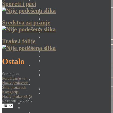
Šporeti i peći
Sredstva za pranje
Trake i folije
Ostalo
Sortiraj po
Poručivanje +/-
Naziv proizvoda
Šifra proizvoda
Kategorija
Naziv proizvođača
Rezultati 1 - 2 od 2