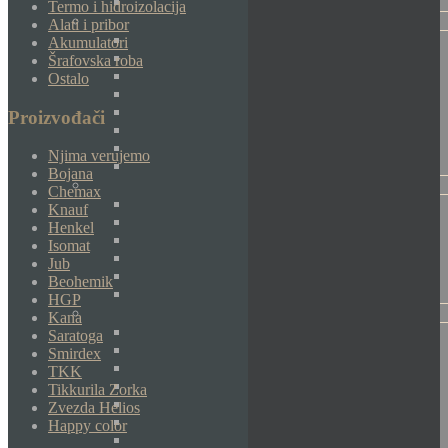
Termo i hidroizolacija
Alati i pribor
Akumulatori
Šrafovska roba
Ostalo
Proizvođači
Njima verujemo
Bojana
Chemax
Knauf
Henkel
Isomat
Jub
Beohemik
HGP
Kana
Saratoga
Smirdex
TKK
Tikkurila Zorka
Zvezda Helios
Happy color