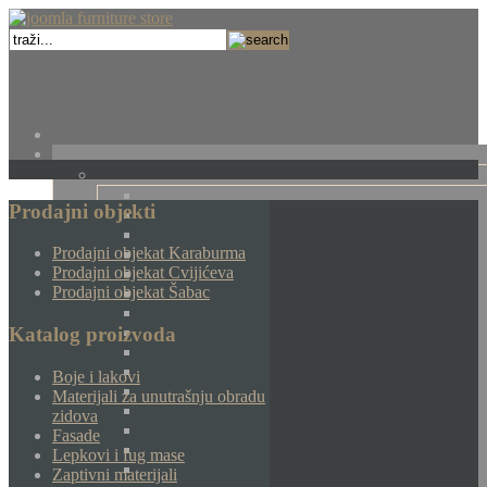
Prodajni objekti
Prodajni objekat Karaburma
Prodajni objekat Cvijićeva
Prodajni objekat Šabac
Katalog proizvoda
Boje i lakovi
Materijali za unutrašnju obradu
zidova
Fasade
Lepkovi i fug mase
Zaptivni materijali