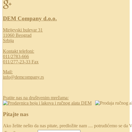
DEM Company d.o.o.
Mirijevski bulevar 31
11060 Beograd
Srbija
Kontakt telefoni:
011/2783-666
011/277-23-33 Fax
Mail:
info@demcompany.rs
Pratite nas na društvenim mrežama:
Pitajte nas
Ako želite nešto da nas pitate, predložite nam .... potrudićemo se