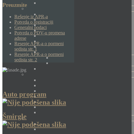
Preuzmite
Rešenje iz APR-a
Potvrda o registraciji
Generalni podaci
Potvrda o PDV-u promena
adrese
Resenje APR-a o pormeni
sedista str. 1
Resenje APR-a o pormeni
sedista str. 2
Auto program
Šmirgle