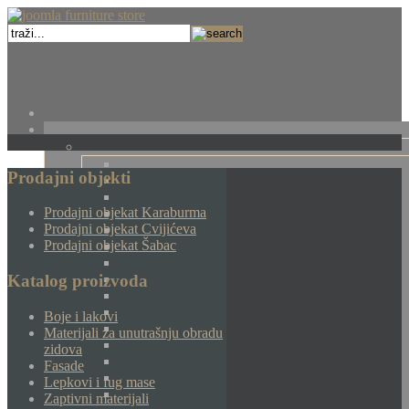
Prodajni objekti
Prodajni objekat Karaburma
Prodajni objekat Cvijićeva
Prodajni objekat Šabac
Katalog proizvoda
Boje i lakovi
Materijali za unutrašnju obradu
zidova
Fasade
Lepkovi i fug mase
Zaptivni materijali