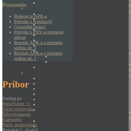
Preuzmite
Rešenje iz APR-a
Potvrda o registraciji
Generalni podaci
Potvrda o PDV-u promena
adrese
Resenje APR-a o pormeni
sedista str. 1
Resenje APR-a o pormeni
sedista str. 2
Pribor
Sortiraj po
Poručivanje +/-
Naziv proizvoda
Šifra proizvoda
Kategorija
Naziv proizvođača
Rezultati 1 - 6 od 6