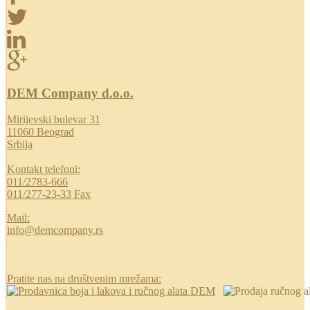
DEM Company d.o.o.
Mirijevski bulevar 31
11060 Beograd
Srbija
Kontakt telefoni:
011/2783-666
011/277-23-33 Fax
Mail:
info@demcompany.rs
Pratite nas na društvenim mrežama: