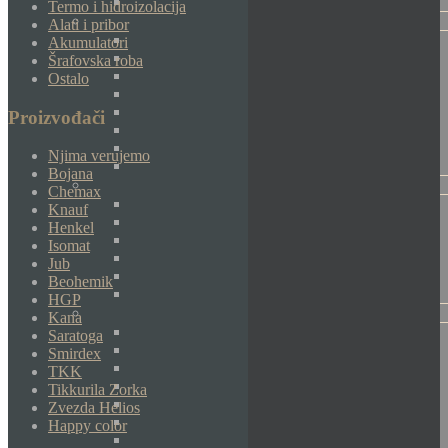
Termo i hidroizolacija
Alati i pribor
Akumulatori
Šrafovska roba
Ostalo
Proizvođači
Njima verujemo
Bojana
Chemax
Knauf
Henkel
Isomat
Jub
Beohemik
HGP
Kana
Saratoga
Smirdex
TKK
Tikkurila Zorka
Zvezda Helios
Happy color