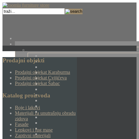
Prodajni objekti
Prodajni objekat Karaburma
Prodajni objekat Cvijićeva
Prodajni objekat Šabac
Katalog proizvoda
Boje i lakovi
Materijali za unutrašnju obradu
zidova
Fasade
Lepkovi i fug mase
Zaptivni materijali