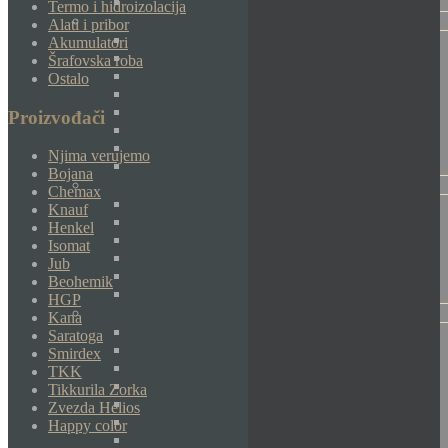
Termo i hidroizolacija
Alati i pribor
Akumulatori
Šrafovska roba
Ostalo
Proizvođači
Njima verujemo
Bojana
Chemax
Knauf
Henkel
Isomat
Jub
Beohemik
HGP
Kana
Saratoga
Smirdex
TKK
Tikkurila Zorka
Zvezda Helios
Happy color