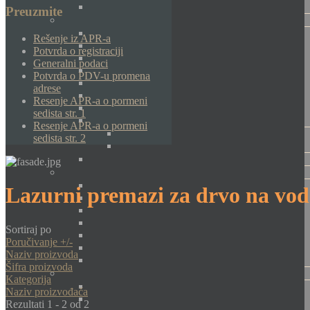
Preuzmite
Rešenje iz APR-a
Potvrda o registraciji
Generalni podaci
Potvrda o PDV-u promena
adrese
Resenje APR-a o pormeni
sedista str. 1
Resenje APR-a o pormeni
sedista str. 2
Lazurni premazi za drvo na vod
Sortiraj po
Poručivanje +/-
Naziv proizvoda
Šifra proizvoda
Kategorija
Naziv proizvođača
Rezultati 1 - 2 od 2