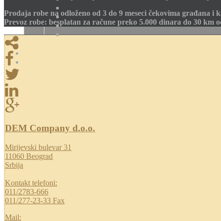
Prodaja robe na odloženo od 3 do 9 meseci čekovima građana i k
Prevoz robe: besplatan za račune preko 5.000 dinara do 30 km 
DEM Company d.o.o.
Mirijevski bulevar 31
11060 Beograd
Srbija
Kontakt telefoni:
011/2783-666
011/277-23-33 Fax
Mail: