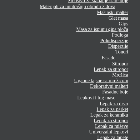
Sredstvo za skidanje stare boje
Materijali za unutrašnju obradu zidova
Mašinski malter
Glet masa
Gips
Masa za ispunu gips ploča
Podloga
Poludisperzije
Disperzije
Toneri
Fasade
Stiropor
Lepak za stiropor
Mrežica
Ugaone lajsne sa mrežicom
Dekorativni malteri
Fasadne boje
Lepkovi i fug mase
Lepak za drvo
Lepak za parket
Lepak za keramiku
Lepak za stiropor
Lepak za miševe
Univerzalni lepkovi
Lepak za tapete