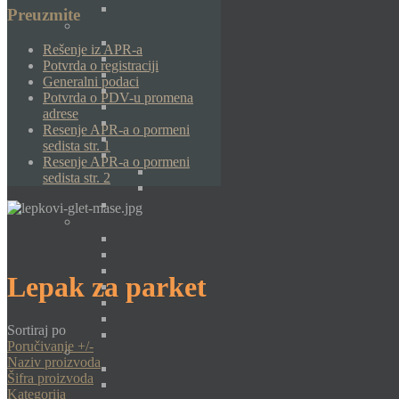
Preuzmite
Rešenje iz APR-a
Potvrda o registraciji
Generalni podaci
Potvrda o PDV-u promena
adrese
Resenje APR-a o pormeni
sedista str. 1
Resenje APR-a o pormeni
sedista str. 2
Lepak za parket
Sortiraj po
Poručivanje +/-
Naziv proizvoda
Šifra proizvoda
Kategorija