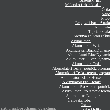
Baštenski alat
Molersko farbarski alat
Četk
Valjc
Pribo
Lepljive i bandaž trak
Ručni ala
Tapetarski ala
Sredstva za ličnu zaštit
Akumulatori
Akumulatori Varta
Akumulatori Black Dynami
Akumulatori Blue Dynami
Akumulatori Silver Dynami
Akumulatori Tesla
Akumulatori Tesla - putnički progra
Akumulatori Tesla - teretni progra
Akumulatori Black Horse
Akumulatori Pro Atomic
Akumulatori Pro Atomic putničk
Akumulatori Pro Atomic teretn
Akumulatori Landport
Šrafovska roba
Ostalo
eriti u maloprodajnim objektima.
Trake i folije