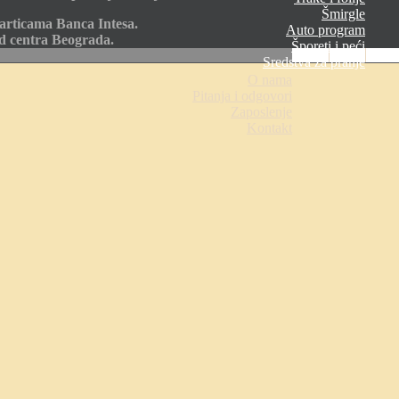
Šmirgle
articama Banca Intesa.
Auto program
od centra Beograda.
Šporeti i peći
Sredstva za pranje
O nama
Pitanja i odgovori
Zaposlenje
Kontakt