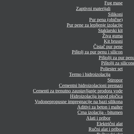
Fug mase
Zaptivni materijali
Silikoni
Pur pena (obične)
Pur pene za lepljenje izolacije
Staklarski kit
Živa guma
Kit brusni
Čistač pur pene
Pištolj za pur penu i silicon
Pištolji za pur pen
Pištolji za silicon
Poliester set
Termo i hidroizolacija
Stiropor
Cementni hidroizolacioni premazi
Cementi za trenutno zaustavljanje prodora vode
Hidroizolacija ispod pločica
Vodonepropusne impregnacije na bazi silikona
Aditivi za beton i malter
Crna izolacija - bitumen
Alati i pribor
Električni alat
Ručni alat i pribor