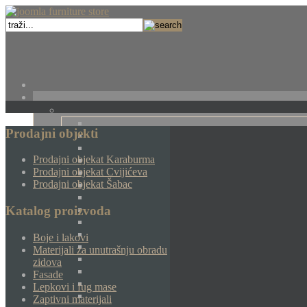
Prodajni objekti
Prodajni objekat Karaburma
Prodajni objekat Cvijićeva
Prodajni objekat Šabac
Katalog proizvoda
Boje i lakovi
Materijali za unutrašnju obradu
zidova
Fasade
Lepkovi i fug mase
Zaptivni materijali