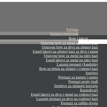
Početna
Katalog proizvoda
Boje i lakovi
Osnovne boje za metal na uljanoj bazi
Osnovne boje za drvo na uljanoj bazi
Emajl lakovi na uljanoj bazi za drvo i metal
Osnovne boje za metal na nitro bazi
Emajl lakovi za metal na nitro bazi
Lazurni premazi (Sandolin)
Boje za beton na uljanoj i vodenoj bazi
Sprejevi
Premazi za kamen i opeku
Premazi protiv buđi
Sredstvo za skidanje korozije
Razređivači
Emajl lakovi za drvo i metal na vodenoj bazi
Lazurni premazi za drvo na vodenoj bazi
Premazi za zaštitu drveta