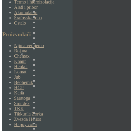
Termo i hidroizolacija
Alati i pribor
Akumulatori
Šrafovska roba
Ostalo
Proizvođači
Njima verujemo
Bojana
Chemax
Knauf
Henkel
Isomat
Jub
Beohemik
HGP
Kana
Saratoga
Smirdex
TKK
Tikkurila Zorka
Zvezda Helios
Happy color