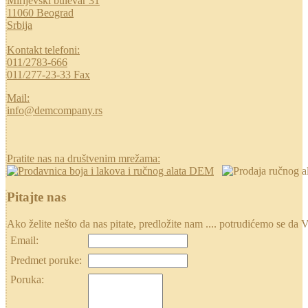
Mirijevski bulevar 31
11060 Beograd
Srbija
Kontakt telefoni:
011/2783-666
011/277-23-33 Fax
Mail:
info@demcompany.rs
Pratite nas na društvenim mrežama:
Pitajte nas
Ako želite nešto da nas pitate, predložite nam .... potrudićemo se
Email:
Predmet poruke:
Poruka: