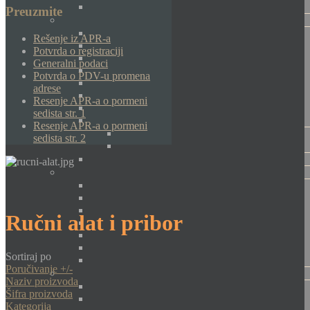
Preuzmite
Rešenje iz APR-a
Potvrda o registraciji
Generalni podaci
Potvrda o PDV-u promena
adrese
Resenje APR-a o pormeni
sedista str. 1
Resenje APR-a o pormeni
sedista str. 2
Ručni alat i pribor
Sortiraj po
Poručivanje +/-
Naziv proizvoda
Šifra proizvoda
Kategorija