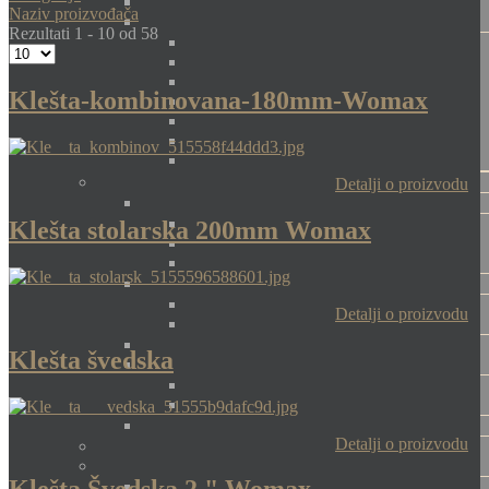
Naziv proizvođača
Rezultati 1 - 10 od 58
Klešta-kombinovana-180mm-Womax
Detalji o proizvodu
Klešta stolarska 200mm Womax
Detalji o proizvodu
Klešta švedska
Detalji o proizvodu