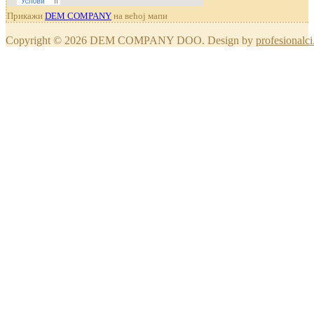
Прикажи
DEM COMPANY
на већој мапи
Copyright © 2026 DEM COMPANY DOO. Design by
profesionalci