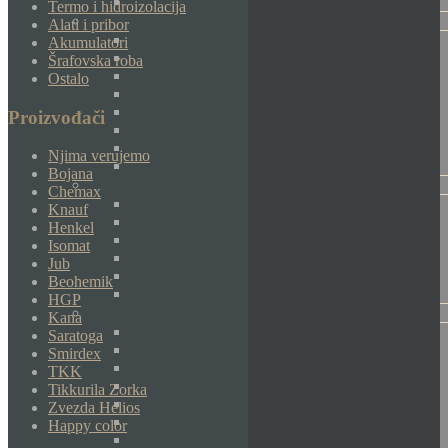
Termo i hidroizolacija
Alati i pribor
Akumulatori
Šrafovska roba
Ostalo
Proizvođači
Njima verujemo
Bojana
Chemax
Knauf
Henkel
Isomat
Jub
Beohemik
HGP
Kana
Saratoga
Smirdex
TKK
Tikkurila Zorka
Zvezda Helios
Happy color