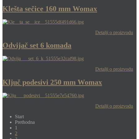
Klešta sečice 160 mm Womax
Detalji o proizvodu
Odvijač set 6 komada
Detalji o proizvodu
Ključ podesivi 250 mm Womax
Detalji o proizvodu
Start
Prethodna
1
2
3