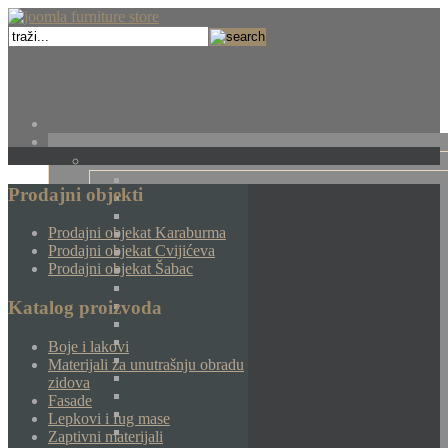
Prodajni objekti
Prodajni objekat Karaburma
Prodajni objekat Cvijićeva
Prodajni objekat Šabac
Katalog proizvoda
Boje i lakovi
Materijali za unutrašnju obradu
zidova
Fasade
Lepkovi i fug mase
Zaptivni materijali