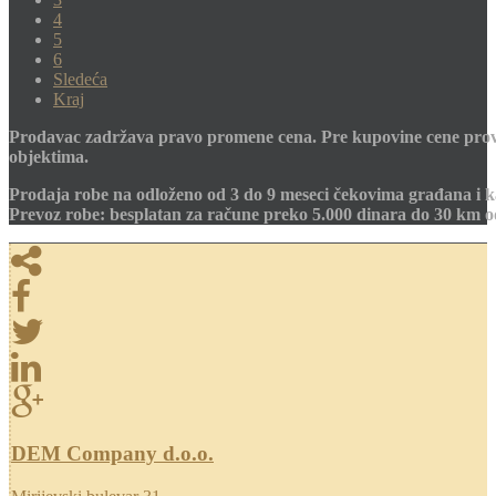
4
5
6
Sledeća
Kraj
Prodavac zadržava pravo promene cena. Pre kupovine cene prov
objektima.
Prodaja robe na odloženo od 3 do 9 meseci čekovima građana i k
Prevoz robe: besplatan za račune preko 5.000 dinara do 30 km 
DEM Company d.o.o.