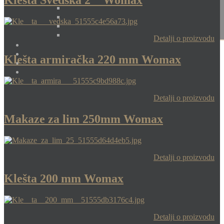
Klešta Švedska 2 " Womax
Detalji o proizvodu
Klešta armiračka 220 mm Womax
Detalji o proizvodu
Makaze za lim 250mm Womax
Detalji o proizvodu
Klešta 200 mm Womax
Detalji o proizvodu